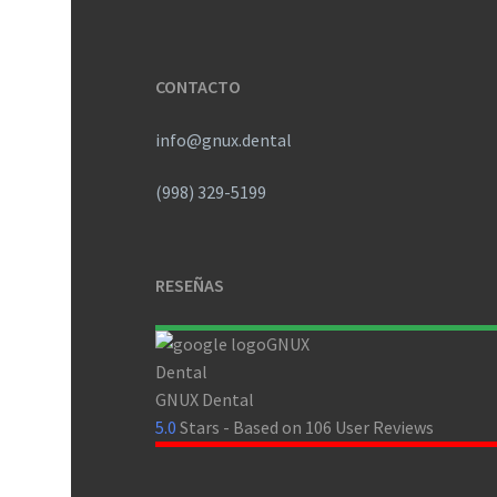
CONTACTO
info@gnux.dental
(998) 329-5199
RESEÑAS
GNUX Dental
5.0
Stars - Based on
106
User Reviews