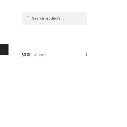
Search
Search
for:
$
0.00
0 items