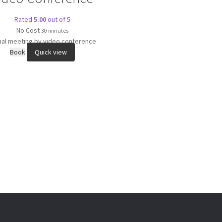
Rated
5.00
out of 5
No Cost
30 minutes
tual meeting by video conference
Book
Quick view