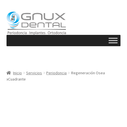
Ir
Ir
a
al
la
contenido
navegación
Inicio
Servicios
Periodoncia
Regeneración Osea
xCuadrante