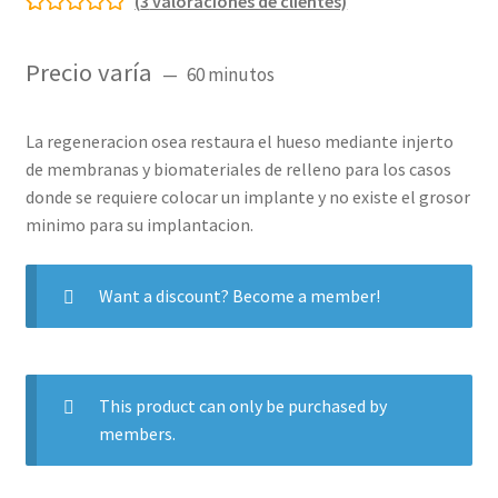
(
3
valoraciones de clientes)
Valorado con
3
5.00
de 5 en
Precio varía
60 minutos
base a
valoraciones
de clientes
La regeneracion osea restaura el hueso mediante injerto
de membranas y biomateriales de relleno para los casos
donde se requiere colocar un implante y no existe el grosor
minimo para su implantacion.
Want a discount? Become a member!
This product can only be purchased by
members.