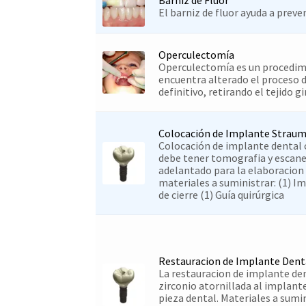
El barniz de fluor ayuda a preven
Operculectomía
Operculectomía es un procedimi
encuentra alterado el proceso 
definitivo, retirando el tejido gi
Colocación de Implante Strau
Colocación de implante dental 
debe tener tomografia y escane
adelantado para la elaboracion d
materiales a suministrar: (1) I
de cierre (1) Guía quirúrgica
Restauracion de Implante Dent
La restauracion de implante den
zirconio atornillada al implante
pieza dental. Materiales a sumini