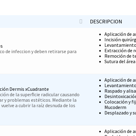
DESCRIPCION
Aplicación de a
Incisión quirúr
Levantamiento
es
Extracción de r
co de infeccion y deben retirarse para
Remoción de te
Sutura del área
Aplicación de a
Levantamiento
ación Dermis xCuadrante
Raspado y alisa
ición de la superﬁcie radicular causando
Desintoxicación
lar y problemas estéticos. Mediante la
Colocación y fi
 vuelve a cubrir la raíz desnuda de los
Mucoderm
Desplazado y su
Aplicación de a