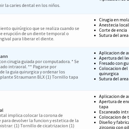
ir la caries dental en los niños.
Cirugia en mol
Anestecia local
ento quirúrgico que se realiza cuando se
Corte de encia
de erupción de un diente temporal o
Sutura del area
ngival para liberar el diente.
Aplicacion de a
mann
Apertura del l
con cirugia guiada por computadora. * Se
Fresado con gui
ado intraoral. ** Pagarse por
Colocacion del
e la guia quirurgica y ordenar los
quirurgica
mplante Straumann BLX (1) Tornillo tapa
Sutura del area
Aplicacion de a
Apertura de enc
tapa
al
Escaneado intr
tal implica colocar la corona de
Colocacion de t
 para devolver la funcion y estetica de la
Diseño y fabric
strar: (1) Tornillo de cicatrizacion (1)
zirconio con pi