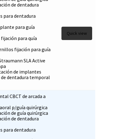
cación de dentadura
s para dentadura
mplante para guía
Quick view
 fijación para quía
rnillos fijación para guía
Straumann SLA Active
apa
ocación de implantes
e de dentadura temporal
tal CBCT de arcada a
aoral p/guía quirúrgica
ación de guía quirúrgica
cación de dentadura
s para dentadura