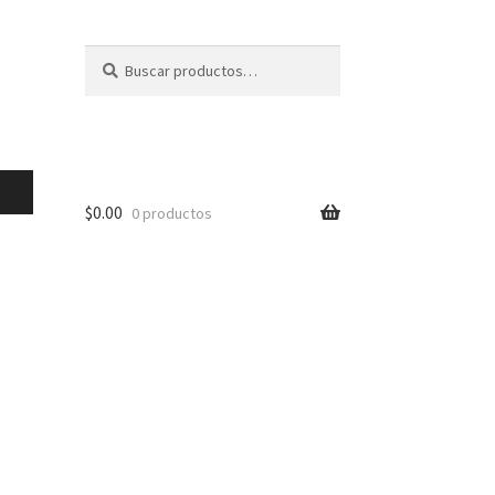
Buscar
Buscar
por:
$
0.00
0 productos