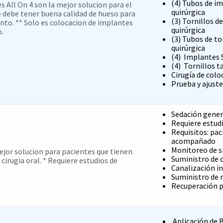
(4) Tubos de i
 All On 4 son la mejor solucion para el
quirúrgica
e debe tener buena calidad de hueso para
(3) Tornillos de
nto. ** Solo es colocacion de implantes
quirúrgica
o.
(3) Tubos de to
quirúrgica
(4) Implantes 
(4) Tornillos t
Cirugía de col
Prueba y ajust
Sedación gener
Requiere estud
Requisitos: pac
acompañado
Monitoreo de s
ejor solucion para pacientes que tienen
Suministro de 
 cirugia oral. * Requiere estudios de
Canalización i
Suministro de
Recuperación 
Aplicación de B