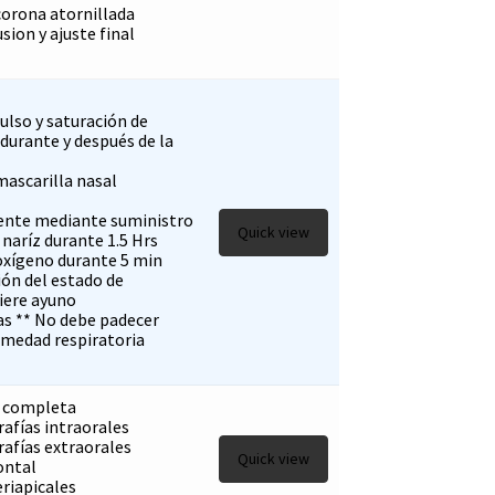
corona atornillada
sion y ajuste final
ulso y saturación de
durante y después de la
mascarilla nasal
ente mediante suministro
Quick view
naríz durante 1.5 Hrs
oxígeno durante 5 min
ión del estado de
iere ayuno
as ** No debe padecer
medad respiratoria
a completa
afías intraorales
afías extraorales
Quick view
ontal
riapicales