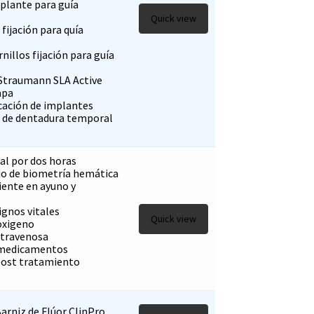
mplante para guía
Quick view
 fijación para quía
rnillos fijación para guía
Straumann SLA Active
apa
ocación de implantes
e de dentadura temporal
al por dos horas
io de biometría hemática
iente en ayuno y
ignos vitales
Quick view
oxigeno
ntravenosa
 medicamentos
post tratamiento
arniz de Flúor ClinPro