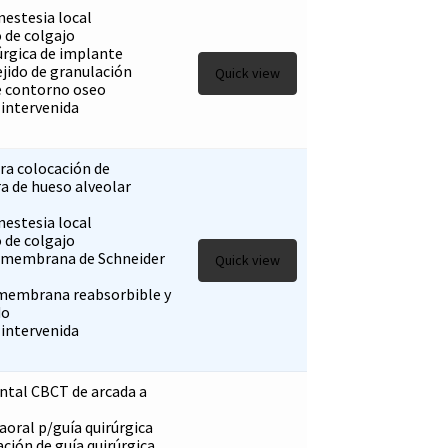
nestesia local
 de colgajo
rgica de implante
jido de granulación
Quick view
 contorno oseo
 intervenida
ra colocación de
a de hueso alveolar
nestesia local
 de colgajo
a membrana de Schneider
Quick view
 membrana reabsorbible y
do
 intervenida
tal CBCT de arcada a
aoral p/guía quirúrgica
ación de guía quirúrgica