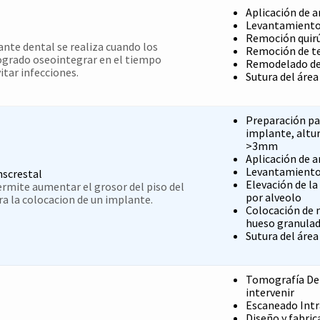
Aplicación de a
Levantamiento
Remoción quirú
ante dental se realiza cuando los
Remoción de te
ogrado oseointegrar en el tiempo
Remodelado de
itar infecciones.
Sutura del área
Preparación pa
implante, altur
>3mm
Aplicación de a
Levantamiento
nscrestal
Elevación de l
ermite aumentar el grosor del piso del
por alveolo
a la colocacion de un implante.
Colocación de
hueso granula
Sutura del área
Tomografía Den
intervenir
Escaneado Intr
Diseño y fabric