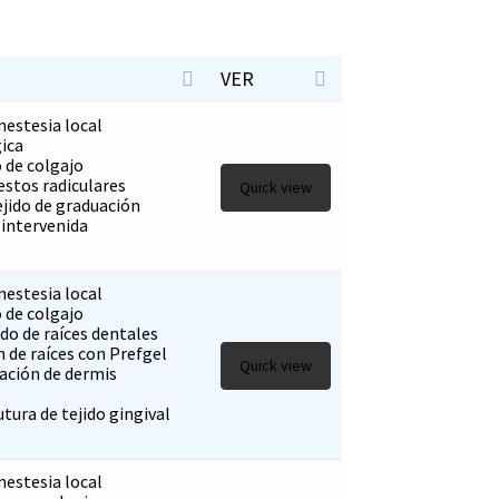
VER
nestesia local
gica
 de colgajo
estos radiculares
Quick view
jido de graduación
 intervenida
nestesia local
 de colgajo
do de raíces dentales
 de raíces con Prefgel
Quick view
jación de dermis
tura de tejido gingival
nestesia local