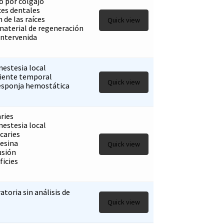
 por colgajo
ces dentales
 de las raíces
Quick view
material de regeneración
intervenida
nestesia local
diente temporal
Quick view
esponja hemostática
ries
nestesia local
caries
resina
Quick view
usión
ficies
atoria sin análisis de
Quick view