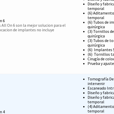
Diseño y fabri
temporal
(6) Aditamento
temporal
n 6
(6) Tubos de i
All On 6 son la mejor solucion para el
quirúrgica
ocacion de implantes no incluye
(3) Tornillos de
quirúrgica
(3) Tubos de to
quirúrgica
(6) Implantes 
(6) Tornillos t
Cirugía de col
Prueba y ajust
Tomografía Den
intervenir
Escaneado Intr
Diseño y fabric
Diseño y fabri
temporal
(4) Aditamento
temporal
n 4