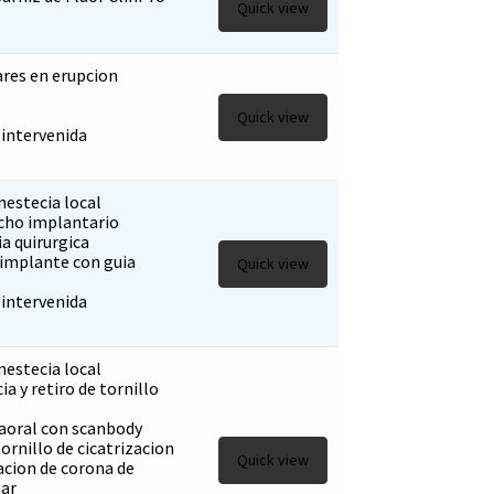
Quick view
ares en erupcion
Quick view
 intervenida
nestecia local
echo implantario
a quirurgica
 implante con guia
Quick view
 intervenida
nestecia local
ia y retiro de tornillo
aoral con scanbody
ornillo de cicatrizacion
Quick view
acion de corona de
lar