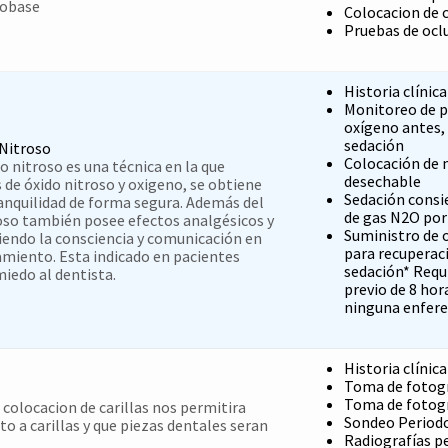
iobase
Colocacion de 
Pruebas de oclu
Historia clínica
Monitoreo de p
oxígeno antes, 
sedación
 Nitroso
Colocación de 
o nitroso es una técnica en la que
desechable
 de óxido nitroso y oxigeno, se obtiene
Sedación consi
ranquilidad de forma segura. Además del
de gas N2O por 
troso también posee efectos analgésicos y
Suministro de 
endo la consciencia y comunicación en
para recuperac
miento. Esta indicado en pacientes
sedación* Requ
miedo al dentista.
previo de 8 hor
ninguna enfere
Historia clínic
Toma de fotogr
Toma de fotogr
 colocacion de carillas nos permitira
Sondeo Period
to a carillas y que piezas dentales seran
Radiografías pe