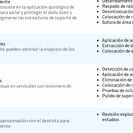
Desbridamiento
iente
Raspado de raí
onsiste en la aplicación quirúrgica de
Desintoxicación
a aislar y proteger el daño óseo y
Colocación de 
egenerar las estructuras de soporte de
Sutura de área 
Aplicación de a
les
Extracción de 
he pueden obstruir la erupcion de los
Colocación de 
Detección de ca
Aplicación de a
Eliminación de 
s
Colocación de 
iosas en cervicales con ionomero de
Pruebas de ocl
Pulido de super
Revisión explor
estudios
a aproximación con el dentista para
iente