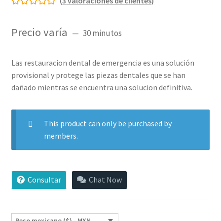
(
3
valoraciones de clientes)
Valorado con
3
5.00
de 5 en
Precio varía
30 minutos
base a
valoraciones
de clientes
Las restauracion dental de emergencia es una solución
provisional y protege las piezas dentales que se han
dañado mientras se encuentra una solucion definitiva.
This product can only be purchased by
members.
Consultar
Chat Now
Peso mexicano ($) - MXN