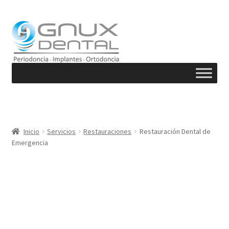
Ir
Ir
a
al
la
contenido
navegación
Inicio
Servicios
Restauraciones
Restauración Dental de
Emergencia