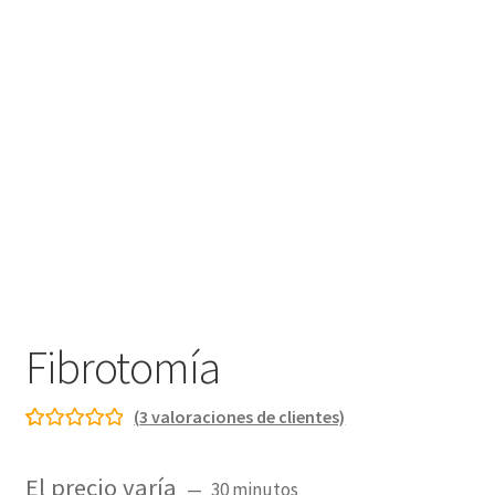
Fibrotomía
(
3
valoraciones de clientes)
Valorado con
3
5.00
de 5 en
El precio varía
30 minutos