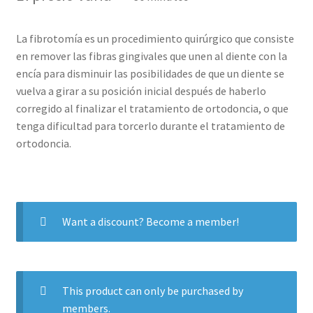
base a
valoraciones
de clientes
La fibrotomía es un procedimiento quirúrgico que consiste
en remover las fibras gingivales que unen al diente con la
encía para disminuir las posibilidades de que un diente se
vuelva a girar a su posición inicial después de haberlo
corregido al finalizar el tratamiento de ortodoncia, o que
tenga dificultad para torcerlo durante el tratamiento de
ortodoncia.
Want a discount? Become a member!
This product can only be purchased by
members.