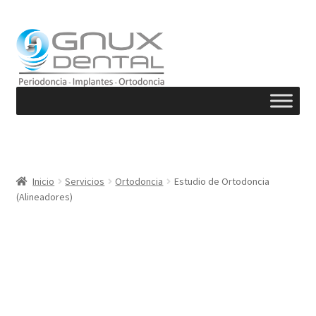
Ir
Ir
a
al
la
contenido
navegación
Inicio
Servicios
Ortodoncia
Estudio de Ortodoncia
(Alineadores)