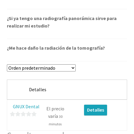
¿Si ya tengo una radiografía panorámica sirve para
realizar mi estudio?
¿Me hace daño la radiación de la tomografía?
Detalles
GNUX Dental
El precio
Detalles
varía
30
0
minutos
d