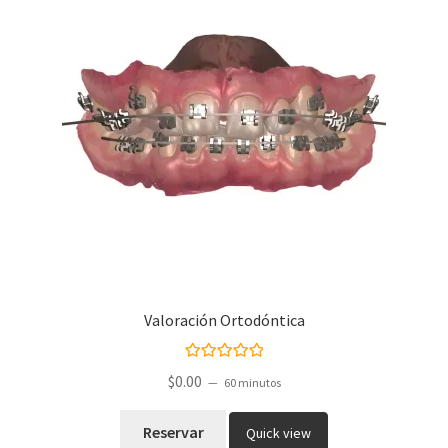
Valoración Ortodóntica
Valorado con
$
0.00
60 minutos
5.00
de 5
Reservar
Quick view