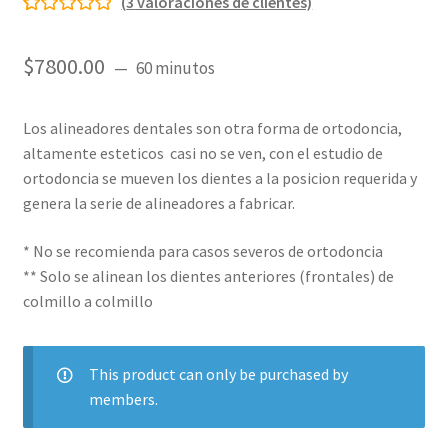
(
3
valoraciones de clientes)
Valorado con
3
5.00
de 5 en
$
7800.00
60 minutos
base a
valoraciones
de clientes
Los alineadores dentales son otra forma de ortodoncia,
altamente esteticos casi no se ven, con el estudio de
ortodoncia se mueven los dientes a la posicion requerida y
genera la serie de alineadores a fabricar.
* No se recomienda para casos severos de ortodoncia
** Solo se alinean los dientes anteriores (frontales) de
colmillo a colmillo
This product can only be purchased by
members.