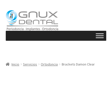
Ir
Ir
a
al
la
contenido
navegación
Inicio
Servicios
Ortodoncia
Brackets Damon Clear