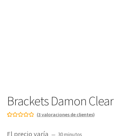
Brackets Damon Clear
(
3
valoraciones de clientes)
Valorado con
3
5.00
de 5 en
El precio varía
30 minutos