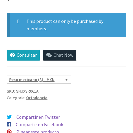
base a
valoraciones
de clientes
This product can only be purchased by
members.
Consultar
Chat Now
Peso mexicano ($) - MXN
SKU:
GNUXSR061A
Categoría:
Ortodoncia
Compartir en Twitter
Compartir en Facebook
Pinear este producto