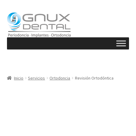
Ir
Ir
a
al
la
contenido
navegación
Inicio
Servicios
Ortodoncia
Revisión Ortodóntica