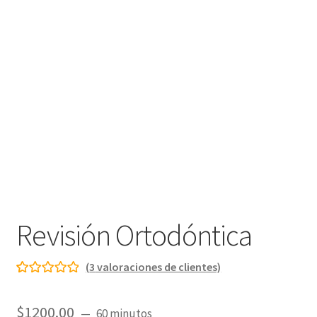
Revisión Ortodóntica
(
3
valoraciones de clientes)
Valorado con
3
5.00
de 5 en
$
1200.00
60 minutos