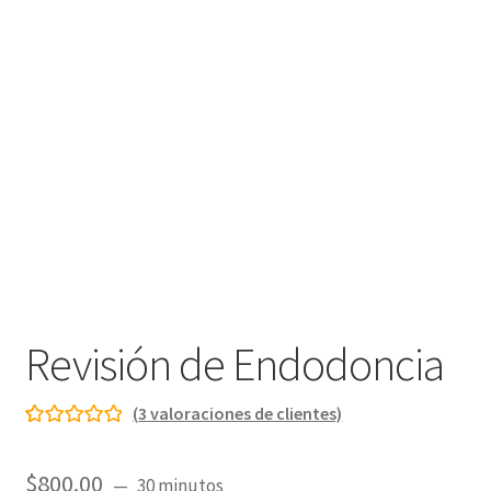
Revisión de Endodoncia
(
3
valoraciones de clientes)
Valorado con
3
5.00
de 5 en
$
800.00
30 minutos