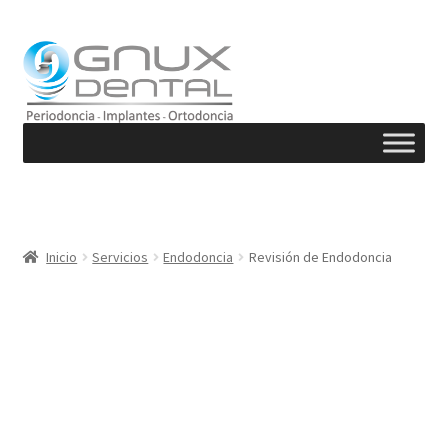
Ir
Ir
a
al
la
contenido
navegación
Inicio
Servicios
Endodoncia
Revisión de Endodoncia