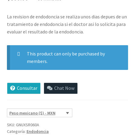
base a
valoraciones
de clientes
La revision de endodoncia se realiza unos dias depues de un
tratamiento de endodoncia si el doctor asi lo solicita para
evaluar el resultado de la endodoncia.
This product can only be purchased by
members.
Consultar
Chat Now
Peso mexicano ($) - MXN
SKU:
GNUXSR060A
Categoría:
Endodoncia